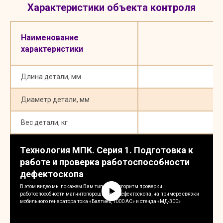
Характеристики объекта контроля
Наименование
З
характеристики
Длина детали, мм
от 
Диаметр детали, мм
о
Вес детали, кг
Технология МПК. Серия 1. Подготовка к
работе и проверка работоспособности
дефектоскопа
В этом видео мы покажем Вам типовой алгоритм проверки
работоспособности магнитопорошкового дефектоскопа, на примере связки
мобильного генератора тока «Балтиец 1000 AC» и стенда «МД-300»