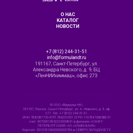
О НАС
КАТАЛОГ
НОВОСТИ
+7 (812) 244-31-51
info@formulandt.ru
191167, Санкт-Петербург, ул.
Александра Невского, д. 9, БЦ
«ЛенНИИхиммаш», офис 273
© ООО «Формула НК»
191167, Россия, Санкт-Петербург, ул. А. Невского, д. 9, оф.
277. Тел. +7 (812) 244-31-51.
ИНН 7842087735 КПП 784201001 ОГРН 1167847068388 Р/
счет: 40702810932220000841 в филиале «САНКТ-
ПЕТЕРБУРГСКИЙ» АО «АЛЬФА-БАНК»
Кор/счет: 30101810600000000786 в СЕВЕРО-ЗАПАДНОЕ ГУ