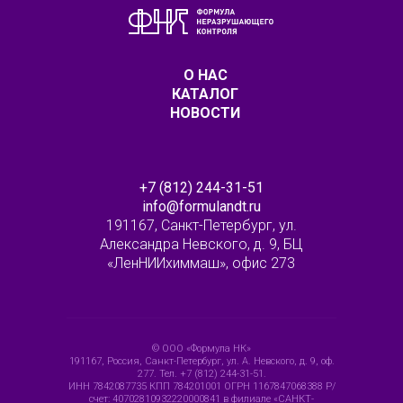
О НАС
КАТАЛОГ
НОВОСТИ
+7 (812) 244-31-51
info@formulandt.ru
191167, Санкт-Петербург, ул.
Александра Невского, д. 9, БЦ
«ЛенНИИхиммаш», офис 273
© ООО «Формула НК»
191167, Россия, Санкт-Петербург, ул. А. Невского, д. 9, оф.
277. Тел. +7 (812) 244-31-51.
ИНН 7842087735 КПП 784201001 ОГРН 1167847068388 Р/
счет: 40702810932220000841 в филиале «САНКТ-