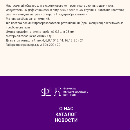
Настроечный образец для вихретокового контроля с ротационным датчиком.
Искусственный дефект нанесен в виде риски различной глубины. Изготавливается с
различными диаметрами отверстий под преобразователи.
Материал образца - алюминий.
Тип настраиваемых преобразователей: ротационный (вращающиеся) вихретоковые
преобразователи
Имитатор дефекта: риска глубиной 0,2 или 0,5мм
Материал образца: алюминий Д16
Диаметры отверстий, мм: 4, 6, 8, 10,12, 14, 16, 18, 20 и 24
Габаритные размеры, мм: 30 х 200 х 20
О НАС
КАТАЛОГ
НОВОСТИ