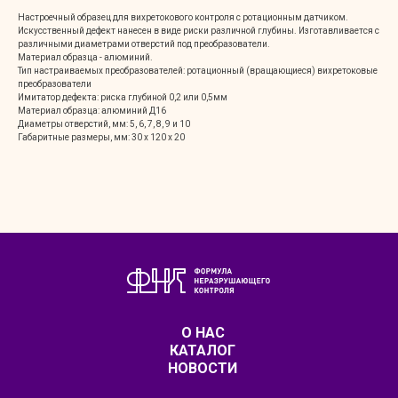
Настроечный образец для вихретокового контроля с ротационным датчиком.
Искусственный дефект нанесен в виде риски различной глубины. Изготавливается с
различными диаметрами отверстий под преобразователи.
Материал образца - алюминий.
Тип настраиваемых преобразователей: ротационный (вращающиеся) вихретоковые
преобразователи
Имитатор дефекта: риска глубиной 0,2 или 0,5мм
Материал образца: алюминий Д16
Диаметры отверстий, мм: 5, 6, 7, 8, 9 и 10
Габаритные размеры, мм: 30 х 120 х 20
О НАС
КАТАЛОГ
НОВОСТИ