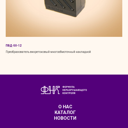
ПВД-50-12
Руч
Преобразователь вихретоковый многообмоточный накладной
Пре
О НАС
КАТАЛОГ
НОВОСТИ