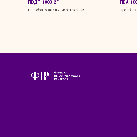
ПВДТ-1000-2Г
ПВА-100
Преобразователь вихретоковый
Преобраз
многообмоточный накладной
многообм