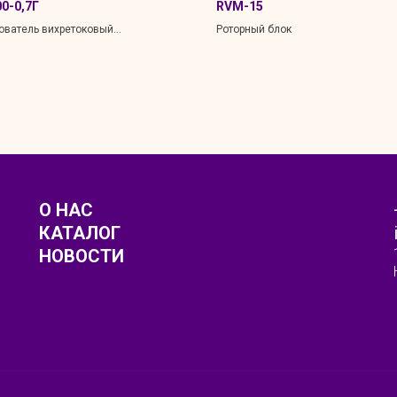
0-0,7Г
RVM-15
ователь вихретоковый
Роторный блок
оточный накладной
О НАС
КАТАЛОГ
НОВОСТИ