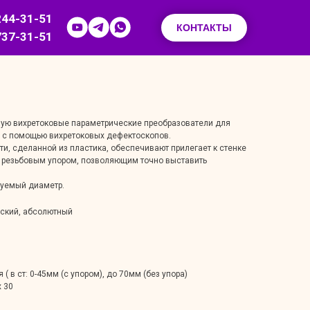
244-31-51
КОНТАКТЫ
737-31-51
ую вихретоковые параметрические преобразователи для
х с помощью вихретоковых дефектоскопов.
ти, сделанной из пластика, обеспечивают прилегает к стенке
 резьбовым упором, позволяющим точно выставить
буемый диаметр.
еский, абсолютный
( в ст: 0-45мм (с упором), до 70мм (без упора)
x 30