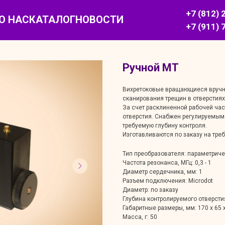
+7 (812) 
О НАС
КАТАЛОГ
НОВОСТИ
+7 (911) 
Ручной МТ
Вихретоковые вращающиеся вручн
сканирования трещин в отверстия
За счет расклиненной рабочей час
отверстия. Снабжен регулируемым
требуемую глубину контроля.
Изготавливаются по заказу на тре
Тип преобразователя: параметрич
Частота резонанса, МГц: 0,3 - 1
Диаметр сердечника, мм: 1
Разъем подключения: Microdot
Диаметр: по заказу
Глубина контролируемого отверстия 
Габаритные размеры, мм: 170 x 65 
Масса, г: 50