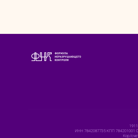
19116
ИНН 7842087735 КПП 784201001 
Кор/сче