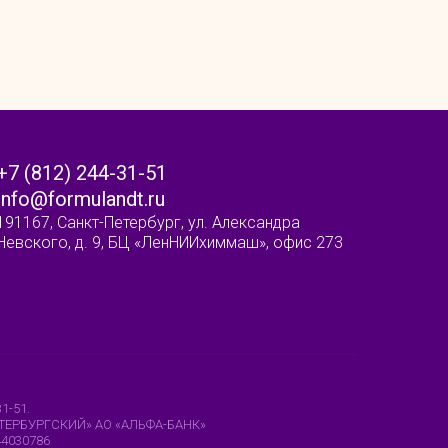
+7 (812) 244-31-51
info@formulandt.ru
191167, Санкт-Петербург, ул. Александра
Невского, д. 9, БЦ «ЛенНИИхиммаш», офис 273
31-51.
ПЕТЕРБУРГСКИЙ» АО «АЛЬФА-БАНК»
44030786