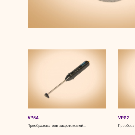
VP5A
VPS2
Преобразователь вихретоковый
Преобраз
резонансный накладной
резонанс