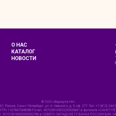
О НАС
КАТАЛОГ
НОВОСТИ
© ООО «Формула НК»
7, Россия, Санкт-Петербург, ул. А. Невского, д. 9, оф. 277. Тел. +7 (812) 244-
ОГРН 1167847068388 Р/счет: 40702810932220000841 в филиале «САНКТ-
т: 30101810600000000786 в СЕВЕРО-ЗАПАДНОЕ ГУ БАНКА РОССИИ БИК: 0