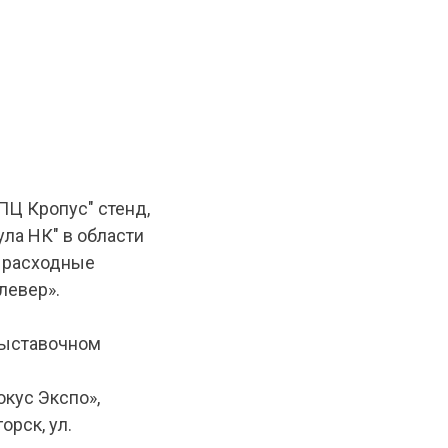
Ц Кропус" стенд,
ла НК" в области
е расходные
левер».
 выставочном
кус Экспо»,
орск, ул.